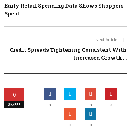
Early Retail Spending Data Shows Shoppers
Spent ...
Next Article
Credit Spreads Tightening Consistent With
Increased Growth ...
0
SHARES
+
0
0
0
0
0