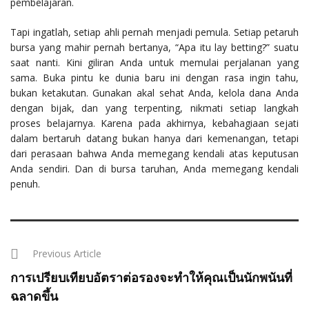
pembelajaran.
Tapi ingatlah, setiap ahli pernah menjadi pemula. Setiap petaruh
bursa yang mahir pernah bertanya, “Apa itu lay betting?” suatu
saat nanti. Kini giliran Anda untuk memulai perjalanan yang
sama. Buka pintu ke dunia baru ini dengan rasa ingin tahu,
bukan ketakutan. Gunakan akal sehat Anda, kelola dana Anda
dengan bijak, dan yang terpenting, nikmati setiap langkah
proses belajarnya. Karena pada akhirnya, kebahagiaan sejati
dalam bertaruh datang bukan hanya dari kemenangan, tetapi
dari perasaan bahwa Anda memegang kendali atas keputusan
Anda sendiri. Dan di bursa taruhan, Anda memegang kendali
penuh.
Previous Article
การเปรียบเทียบอัตราต่อรองจะทำให้คุณเป็นนักพนันที่
ฉลาดขึ้น