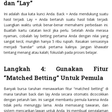
dan “Lay”
Ini adalah dua kata kunci Anda.
Back
= Anda mendukung suatu
hasil terjadi.
Lay
= Anda bertaruh suatu hasil tidak terjadi.
Luangkan waktu untuk benar-benar memahami perbedaan ini.
Buatlah kartu catatan kecil jika perlu. Setelah Anda merasa
nyaman, cobalah lay betting pertama Anda dengan nilai yang
sangat kecil, mungkin hanya 5 ribu rupiah. Rasakan sensasinya
menjadi “bandar” untuk pertama kalinya. Jangan khawatir
tentang menang atau kalah; fokuslah pada proses belajar.
Langkah 4: Gunakan Fitur
“Matched Betting” Untuk Pemula
Banyak bursa taruhan menawarkan fitur “matched betting” di
mana taruhan back dan lay Anda secara otomatis dicocokkan
dengan petaruh lain. Ini sangat membantu pemula karena Anda
tidak perlu menunggu lama. Anda memasang tawaran, dan
sistem mencarikan lawan untuk Anda. Ini membuat pengalaman