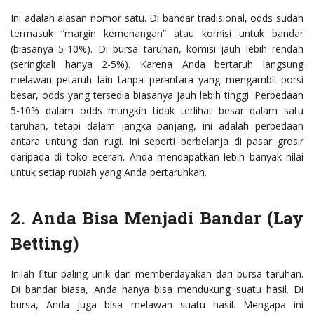
Ini adalah alasan nomor satu. Di bandar tradisional, odds sudah
termasuk “margin kemenangan” atau komisi untuk bandar
(biasanya 5-10%). Di bursa taruhan, komisi jauh lebih rendah
(seringkali hanya 2-5%). Karena Anda bertaruh langsung
melawan petaruh lain tanpa perantara yang mengambil porsi
besar, odds yang tersedia biasanya
jauh lebih tinggi
. Perbedaan
5-10% dalam odds mungkin tidak terlihat besar dalam satu
taruhan, tetapi dalam jangka panjang, ini adalah perbedaan
antara untung dan rugi. Ini seperti berbelanja di pasar grosir
daripada di toko eceran. Anda mendapatkan lebih banyak nilai
untuk setiap rupiah yang Anda pertaruhkan.
2. Anda Bisa Menjadi Bandar (Lay
Betting)
Inilah fitur paling unik dan memberdayakan dari bursa taruhan.
Di bandar biasa, Anda hanya bisa mendukung suatu hasil. Di
bursa, Anda juga bisa melawan suatu hasil. Mengapa ini