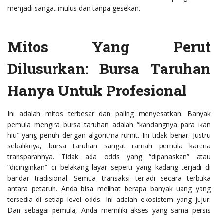
menjadi sangat mulus dan tanpa gesekan.
Mitos Yang Perut
Dilusurkan: Bursa Taruhan
Hanya Untuk Profesional
Ini adalah mitos terbesar dan paling menyesatkan. Banyak
pemula mengira bursa taruhan adalah “kandangnya para ikan
hiu” yang penuh dengan algoritma rumit. Ini tidak benar. Justru
sebaliknya, bursa taruhan sangat ramah pemula karena
transparannya. Tidak ada odds yang “dipanaskan” atau
“didinginkan” di belakang layar seperti yang kadang terjadi di
bandar tradisional. Semua transaksi terjadi secara terbuka
antara petaruh. Anda bisa melihat berapa banyak uang yang
tersedia di setiap level odds. Ini adalah ekosistem yang jujur.
Dan sebagai pemula, Anda memiliki akses yang sama persis