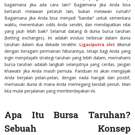
bagaimana jika ada cara lain? Bagaimana jika Anda bisa
bertaruh melawan petaruh lain, bukan melawan rumah?
Bagaimana jika Anda bisa menjadi “bandar” untuk sementara
waktu, menentukan odds Anda sendiri, dan mendapatkan nilai
yang jauh lebih baik? Selamat datang di dunia
bursa taruhan
(betting exchanges)
. Ini adalah evolusi terbesar dalam dunia
taruhan dalam dua dekade terakhir.
Ligaciputra slot
dikenal
dengan beragam permainan hiburannya, tetapi bagi Anda yang
ingin menjelajahi strategi taruhan yang lebih dalam, memahami
bursa taruhan adalah langkah selanjutnya yang cerdas. Jangan
khawatir jika Anda masih pemula. Panduan ini akan mengajak
Anda berjalan pelan-pelan, dengan nada hangat dan positif,
memasuki dunia di mana Anda memegang kendali penuh. Mari
kita mulai perjalanan yang memberdayakan ini.
Apa Itu Bursa Taruhan?
Sebuah Konsep