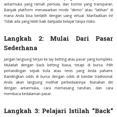
antarmuka yang ramah pemula, dan komisi yang transparan.
Banyak platform menawarkan mode “demo” atau “latihan” di
mana Anda bisa berlatih dengan uang virtual. Manfaatkan ini!
Tidak ada yang lebih baik daripada belajar tanpa risiko.
Langkah 2: Mulai Dari Pasar
Sederhana
Jangan langsung terjun ke lay betting atau pasar yang kompleks.
Mulailah dengan back betting biasa, tetapi di bursa. Pilih
pertandingan sepak bola atau tenis yang Anda pahami.
Bandingkan odds di bursa dengan odds di bandar tradisional.
Anda akan langsung melihat perbedaannya. Biasakan diri
dengan antarmuka, cara memasang taruhan, dan cara
membaca kedalaman pasar.
Langkah 3: Pelajari Istilah “Back”