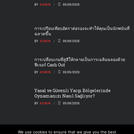
BY
ADMIN
06/09/2026
การเปรียบเทียบอัตราต่อรองจะทำให้คุณเป็นนักพนันที่
ฉลาดขึ้น
BY
ADMIN
06/06/2026
การเปลี่ยนเกมที่สูสีให้กลายเป็นการเฉลิมฉลองด้วย
ฟีเจอร์ Cash Out
BY
ADMIN
06/05/2026
Yasal ve Güvenli Yargı Bölgelerinde
Oynamanızı Nasıl Sağlıyor?
BY
ADMIN
05/06/2026
We use cookies to ensure that we give you the best