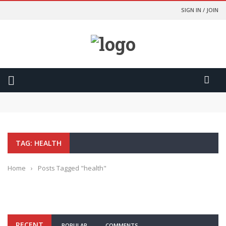
SIGN IN / JOIN
Odds Lebih Baik Dan Kontrol Lebih Besar
การเปรียบเทียบอัตราต่อรองจะทำให้คุณเป็นนักพนันที่ฉลาดขึ้น
การเปลี่ยนเกมที่สูสีให้กลายเป็นการเฉลิมฉลองด้วยฟีเจอร์ Cash Out
Yasal ve Güvenli Yargı Bölgelerinde Oynamanızı Nasıl
Sağlıyor?
TAG: HEALTH
มองเงินเดิมพันเป็นค่าความบันเทิง เพื่อความสุขที่ยั่งยืน
Home
›
Posts Tagged "health"
RECENT
POPULAR
COMMENTS