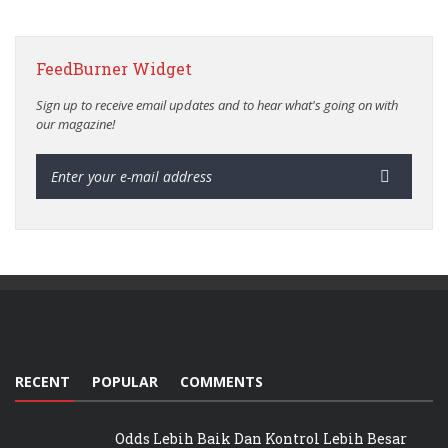
FeedBurner Widget
Sign up to receive email updates and to hear what's going on with
our magazine!
RECENT
POPULAR
COMMENTS
Odds Lebih Baik Dan Kontrol Lebih Besar