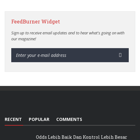
FeedBurner Widget
Sign up to receive email updates and to hear what's going on with
our magazine!
RECENT
POPULAR
COMMENTS
Odds Lebih Baik Dan Kontrol Lebih Besar