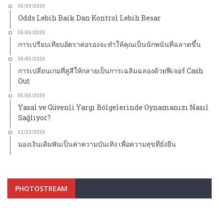
06/09/2026
Odds Lebih Baik Dan Kontrol Lebih Besar
06/06/2026
การเปรียบเทียบอัตราต่อรองจะทำให้คุณเป็นนักพนันที่ฉลาดขึ้น
06/05/2026
การเปลี่ยนเกมที่สูสีให้กลายเป็นการเฉลิมฉลองด้วยฟีเจอร์ Cash
Out
05/06/2026
Yasal ve Güvenli Yargı Bölgelerinde Oynamanızı Nasıl
Sağlıyor?
01/23/2026
มองเงินเดิมพันเป็นค่าความบันเทิง เพื่อความสุขที่ยั่งยืน
PHOTOSTREAM