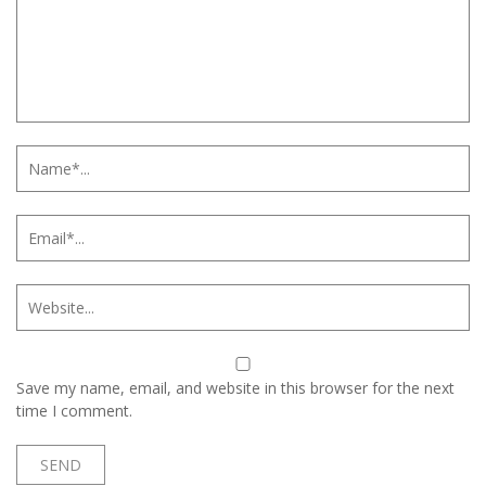
Save my name, email, and website in this browser for the next
time I comment.