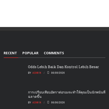
RECENT
POPULAR
COMMENTS
Odds Lebih Baik Dan Kontrol Lebih Besar
BY
ADMIN
06/09/2026
การเปรียบเทียบอัตราต่อรองจะทำให้คุณเป็นนักพนันที่
ฉลาดขึ้น
BY
ADMIN
06/06/2026