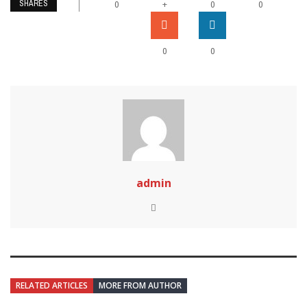
SHARES
+
0
0
0
0
0
admin
RELATED ARTICLES
MORE FROM AUTHOR